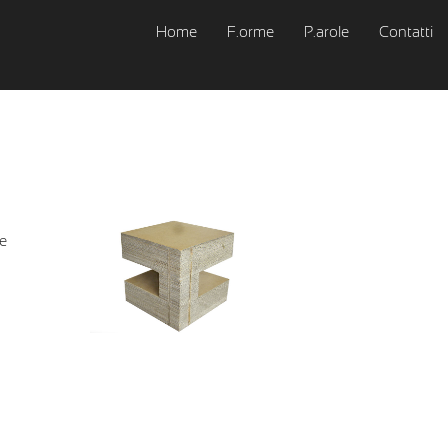
Home
F.orme
P.arole
Contatti
le